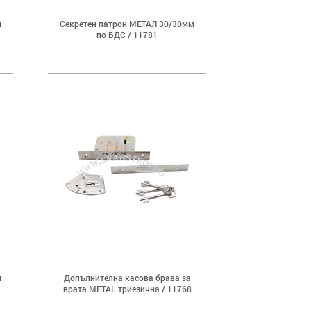
м
Секретен патрон МЕТАЛ 30/30мм
по БДС / 11781
м
Допълнителна касова брава за
врата METAL триезична / 11768