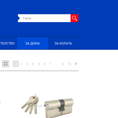
ИТЕЛСТВО
ЗА ДОМА
ЗА КОЛАТА
1
2
3
4
5
6
7
...
9
10
>