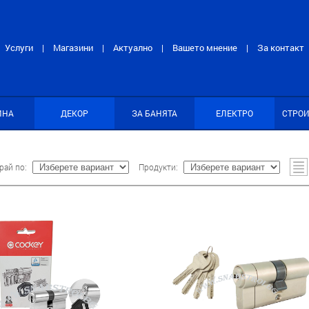
Услуги
Магазини
Актуално
Вашето мнение
За контакт
|
|
|
|
ИНА
ДЕКОР
ЗА БАНЯТА
ЕЛЕКТРО
СТРО
рай по:
Продукти: