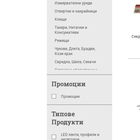
Измервателни уреди
Отвертки и накрайници
Клещи
Tакери, Нитачки и
Консумативи
Секр
Режещи
Чукове, Длета, Брадви,
Кози крак
Свредла, Шила, Секачи
Сервизно оборудване и
консумативи
Промоции
Абразиви и Абразивни
инструменти
Пневматика
Промоции
Други Ръчни
инструменти
Типове
Консумативи
Продукти
Куфари, Органайзери,
Колани за инструменти
LED ленти, профили и
Водоструйни машини
аксесоари