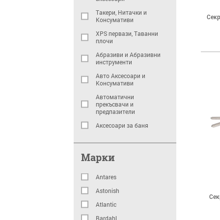
Боркорони, Фрезери
Tакери, Нитачки и
Секр
Консумативи
Градина
XPS первази, Таванни
Помпи, Хидрофори
плочи
Градински инструменти
Абразиви и Абразивни
Градинска техника
инструменти
Градински мебели и
Авто Аксесоари и
декорация
Консумативи
Осветление
Автоматични
прекъсвачи и
Други
предпазители
Консумативи за
Аксесоари за баня
градинска техника
Аксесоари за баня
Поливни Системи
Аксесоари за градинска
Градински пръскачки и
Марки
техника
пулверизатори
Алкидни Бои
Декор
Antares
Алкидни Бои
Алкидни Лакове
Astonish
Сек
Водоразредими Бои
Битумни,
Atlantic
хидроизолационни
Водоразредими Лакове
ленти
Bardahl